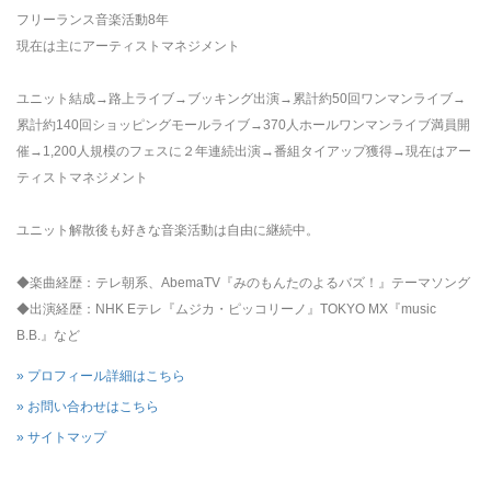
フリーランス音楽活動8年
現在は主にアーティストマネジメント
ユニット結成→路上ライブ→ブッキング出演→累計約50回ワンマンライブ→
累計約140回ショッピングモールライブ→370人ホールワンマンライブ満員開
催→1,200人規模のフェスに２年連続出演→番組タイアップ獲得→現在はアー
ティストマネジメント
ユニット解散後も好きな音楽活動は自由に継続中。
◆楽曲経歴：テレ朝系、AbemaTV『みのもんたのよるバズ！』テーマソング
◆出演経歴：NHK Eテレ『ムジカ・ピッコリーノ』TOKYO MX『music
B.B.』など
» プロフィール詳細はこちら
» お問い合わせはこちら
» サイトマップ