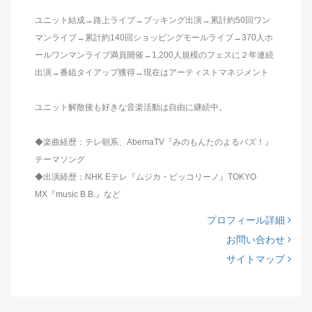
ユニット結成→路上ライブ→ブッキング出演→累計約50回ワン
マンライブ→累計約140回ショッピングモールライブ→370人ホ
ールワンマンライブ満員開催→1,200人規模のフェスに２年連続
出演→番組タイアップ獲得→現在はアーティストマネジメント
ユニット解散後も好きな音楽活動は自由に継続中。
◆楽曲経歴：テレ朝系、AbemaTV『みのもんたのよるバズ！』
テーマソング
◆出演経歴：NHK Eテレ『ムジカ・ピッコリーノ』TOKYO
MX『music B.B.』など
プロフィール詳細
お問い合わせ
サイトマップ