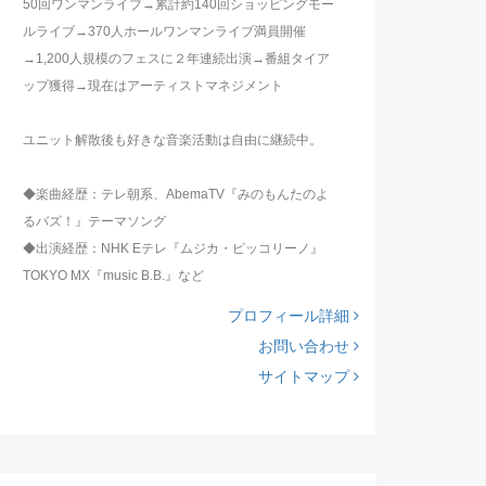
50回ワンマンライブ→累計約140回ショッピングモー
ルライブ→370人ホールワンマンライブ満員開催
→1,200人規模のフェスに２年連続出演→番組タイア
ップ獲得→現在はアーティストマネジメント
ユニット解散後も好きな音楽活動は自由に継続中。
◆楽曲経歴：テレ朝系、AbemaTV『みのもんたのよ
るバズ！』テーマソング
◆出演経歴：NHK Eテレ『ムジカ・ピッコリーノ』
TOKYO MX『music B.B.』など
プロフィール詳細
お問い合わせ
サイトマップ