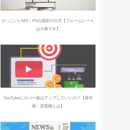
かっこいいMV・PVの撮影の仕方【フレームレート
は大事です】
YouTubeにカバー曲はアップしていいの？【著作
権・原盤権とは】