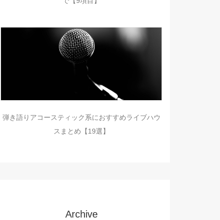
で【9項目】
弾き語りアコースティック系におすすめライブハウ
スまとめ【19選】
Archive