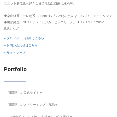
ユニット解散後も好きな音楽活動は自由に継続中。
◆楽曲経歴：テレ朝系、AbemaTV『みのもんたのよるバズ！』テーマソング
◆出演経歴：NHK Eテレ『ムジカ・ピッコリーノ』TOKYO MX『music
B.B.』など
» プロフィール詳細はこちら
» お問い合わせはこちら
» サイトマップ
Portfolio
岡部慧斗の公式サイト
岡部慧斗のストリーミング・配信
ふたば(前ユニット)のストリーミング・配信