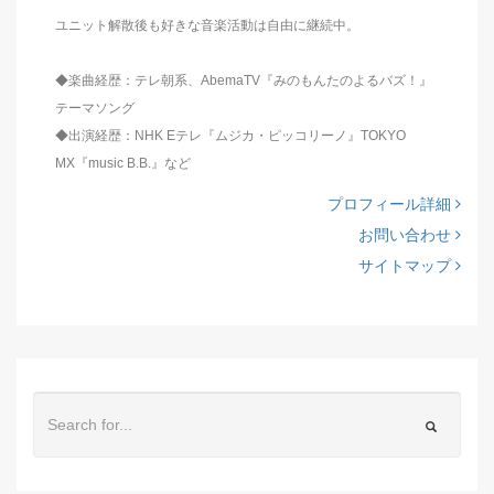
ユニット解散後も好きな音楽活動は自由に継続中。
◆楽曲経歴：テレ朝系、AbemaTV『みのもんたのよるバズ！』
テーマソング
◆出演経歴：NHK Eテレ『ムジカ・ピッコリーノ』TOKYO
MX『music B.B.』など
プロフィール詳細
お問い合わせ
サイトマップ